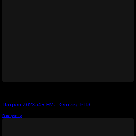
3000
₽
Цена за 1 шт:
150
₽
/ шт.
Патрон 7.62×54R FMJ Кентавр БПЗ
В корзину