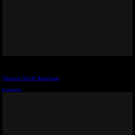
1450
₽
Цена за 1 шт:
58
₽
/ шт.
Патрон 10×32 Фортуна
В корзину