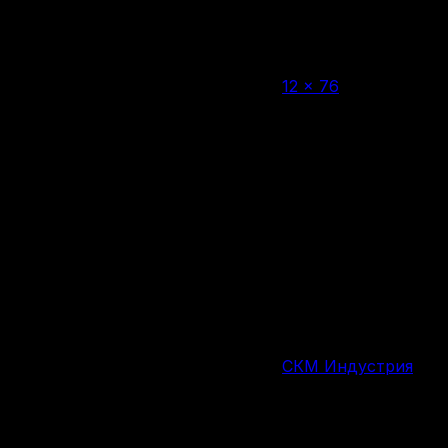
Нет в наличии
12 × 76
Калибр
Дробь №5
Тип снаряда
10 шт.
Количество патронов в упаковке
43 г
Вес снаряда
Россия
Страна производства
СКМ Индустрия
Производитель
Изменение цен
Похожие товары