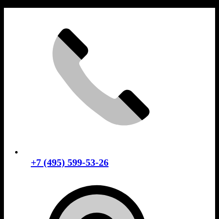
Skip
to
content
+7 (495) 599-53-26