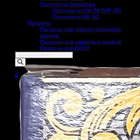
Пистолеты Макарова
Пистолеты ИЖ-79 (МР-79)
Пистолеты МР-80
Патроны
Патроны для гладкоствольного
оружия
Патроны для нарезного оружия
Патроны для ОООП
Поиск
товаров
0
Корзина пуста.
Вернуться в магазин