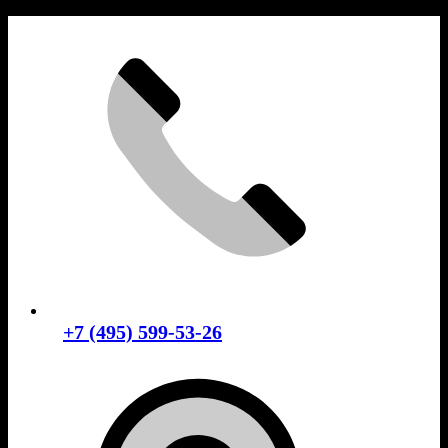
Skip
to
content
+7 (495) 599-53-26