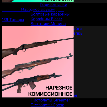
Горизонталки
Нарезное оружие
Комиссионное гладкоствольное оружие
Болтовые карабины
Карабины Blaser
136 Товары
Винтовки Мосина
Нарезные карабины Сайга
Нарезные карабины Вепрь
Карабины 22 LR
Карабины 223 Rem
Карабины 30-06 SPR
Карабины 300 WM
Карабины 308 WIN
Карабины 7.62/39
Карабины 7.62/54R
Карабины 9.3/62
ОООП и газовое оружие
Пистолеты 10/28
Пистолеты 45 Rubber
Пистолеты 9 Р.А.
Пистолеты Grand Power
Пистолеты Streamer
Пистолеты Гроза
Комиссионное нарезное оружие