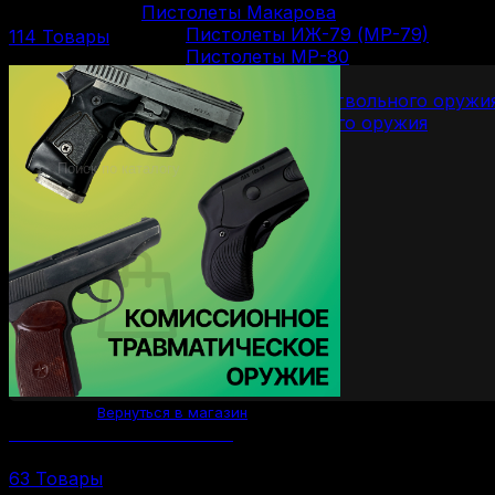
Пистолеты Макарова
Пистолеты ИЖ-79 (МР-79)
114 Товары
Пистолеты МР-80
Патроны
Патроны для гладкоствольного оружи
Патроны для нарезного оружия
Патроны для ОООП
Поиск
товаров
0
Корзина пуста.
Вернуться в магазин
Комиссионное ОООП и газовое
63 Товары