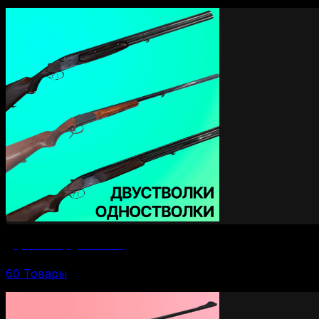
Двустволки (одностволки)
60 Товары