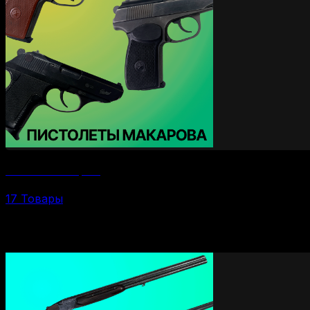
Пистолеты Макарова
17 Товары
По калибрам