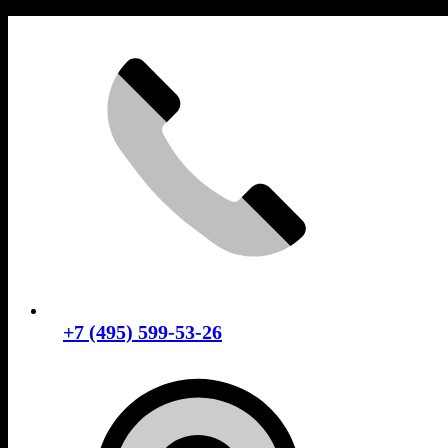
Skip
to
content
+7 (495) 599-53-26