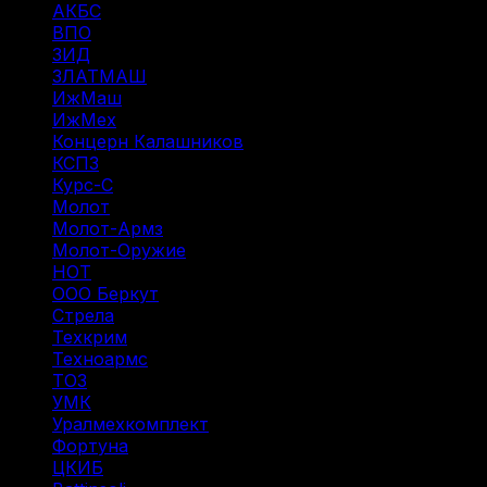
АКБС
(1)
ВПО
(14)
ЗИД
(1)
ЗЛАТМАШ
(1)
ИжМаш
(19)
ИжМех
(43)
Концерн Калашников
(20)
КСПЗ
(3)
Курс-С
(3)
Молот
(4)
Молот-Армз
(3)
Молот-Оружие
(4)
НОТ
(6)
ООО Беркут
(1)
Стрела
(1)
Техкрим
(1)
Техноармс
(15)
ТОЗ
(31)
УМК
(1)
Уралмехкомплект
(4)
Фортуна
(6)
ЦКИБ
(10)