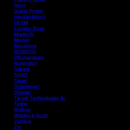
Geco
(1)
Grand Power
(1)
Heckler&Koch
(2)
HEYM
(1)
Luciano Bosis
(1)
Magtech
(1)
Merkel
(2)
Mossberg
(1)
NORINCO
(2)
Ottomanguns
(1)
Remington
(6)
Sabatti
(2)
SAKO
(2)
Sauer
(3)
Schmeisser
(1)
Stoeger
(2)
Target Technologies llc
(6)
Tedna
(1)
Walther
(3)
Webley & Scott
(1)
Zastava
(1)
ZVI
(1)