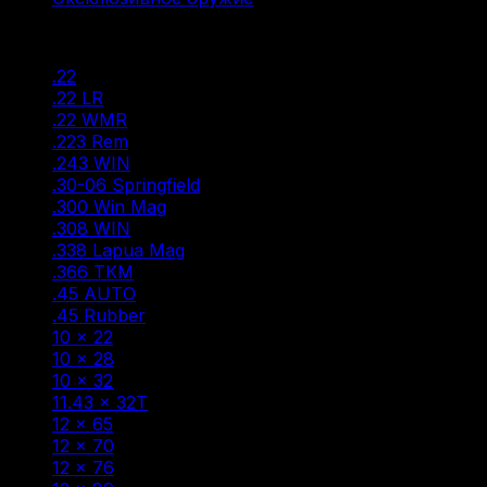
Фильтр по
.22
(2)
.22 LR
(20)
.22 WMR
(1)
.223 Rem
(10)
.243 WIN
(2)
.30-06 Springfield
(10)
.300 Win Mag
(9)
.308 WIN
(18)
.338 Lapua Mag
(2)
.366 ТКМ
(3)
.45 AUTO
(1)
.45 Rubber
(5)
10 × 22
(4)
10 × 28
(7)
10 × 32
(1)
11.43 × 32T
(1)
12 × 65
(1)
12 × 70
(40)
12 × 76
(64)