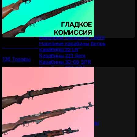
Вертикалки
Горизонталки
Нарезное оружие
Болтовые карабины
Карабины Blaser
Винтовки Мосина
Нарезные карабины Сайга
Нарезные карабины Вепрь
Комиссионное гладкоствольное оружие
Карабины 22 LR
Карабины 223 Rem
136 Товары
Карабины 30-06 SPR
Карабины 300 WM
Карабины 308 WIN
Карабины 7.62/39
Карабины 7.62/54R
Карабины 9.3/62
ОООП и газовое оружие
Пистолеты 10/28
Пистолеты 45 Rubber
Пистолеты 9 Р.А.
Пистолеты Grand Power
Пистолеты Streamer
Пистолеты Гроза