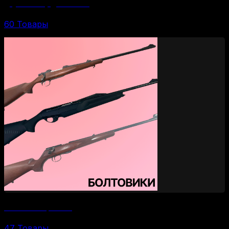
Двустволки (одностволки)
60 Товары
Болтовые карабины
47 Товары