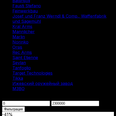
Battinsoli
(2)
Fausti Stefano
(1)
Feinwerkbau
(1)
Josef und Franz Werndl & Comp., Waffenfabrik
und Sägemühl
(1)
Kral Arms
(1)
Mannlicher
(1)
Marlin
(1)
Norinko
(1)
Orsis
(1)
Rec Arms
(1)
Saint Etienne
(1)
Seylan
(1)
Tanfoglio
(1)
Target Technologies
(2)
Tikka
(2)
Ижевский оружейный завод
(1)
МЗВО
(2)
Фильтрация по цене
Минимальная
Максимальная
цена
цена
Фильтрация
-41%