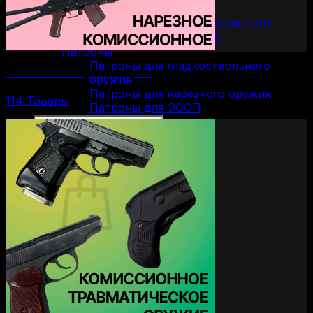
Пистолеты Макарова
Пистолеты ИЖ-79 (МР-79)
Пистолеты МР-80
Патроны
Патроны для гладкоствольного
Комиссионное нарезное оружие
оружия
Патроны для нарезного оружия
114 Товары
Патроны для ОООП
Поиск
товаров
0
Корзина пуста.
Вернуться в магазин