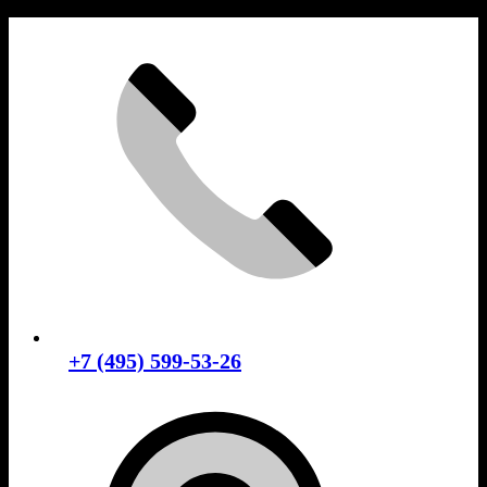
Skip
to
content
+7 (495) 599-53-26