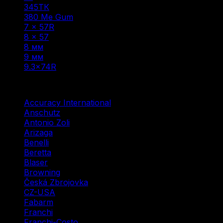
345ТК
(1)
380 Me Gum
(1)
7 × 57R
(1)
8 × 57
(1)
8 мм
(1)
9 мм
(1)
9.3×74R
(1)
Фильтр по
Accuracy International
(1)
Anschutz
(3)
Antonio Zoli
(3)
Arizaga
(1)
Benelli
(16)
Beretta
(2)
Blaser
(5)
Browning
(9)
Česká Zbrojovka
(10)
CZ-USA
(1)
Fabarm
(5)
Franchi
(3)
Franchi-Costo
(1)