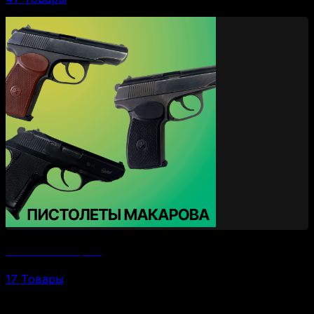
Пистолеты Макарова
17 Товары
По калибрам