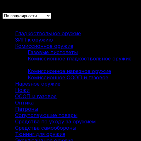
Отображение 21–40 из 322
Каталог
Гладкоствольное оружие
(137)
ЗИП к оружию
(7)
Комиссионное оружие
(322)
Газовые пистолеты
(9)
Комиссионное гладкоствольное оружие
(136)
Комиссионное нарезное оружие
(114)
Комиссионное ОООП и газовое
(63)
Нарезное оружие
(115)
Ножи
(9)
ОООП и газовое
(71)
Оптика
(12)
Патроны
(211)
Сопутствующие товары
(13)
Средства по уходу за оружием
(31)
Средства самообороны
(6)
Тюнинг для оружия
(37)
Эксклюзивное оружие
(6)