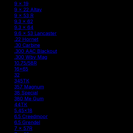
9 × 19
(9)
9 × 22 Altay
(1)
9 × 53 R
(1)
9.3 × 62
(5)
9.3 × 64
(1)
9.6 × 53 Lancaster
(6)
.22 Hornet
(1)
.30 Carbine
(1)
.300 AAC Blackout
(1)
.300 Wby Mag
(1)
10.75/58R
(1)
16×65
(1)
32
(1)
345ТК
(3)
357 Magnum
(1)
38 Special
(1)
380 Me Gum
(1)
44ТК
(1)
5.45×18
(1)
6.5 Creedmoor
(1)
6.5 Grendel
(2)
7 × 57R
(1)