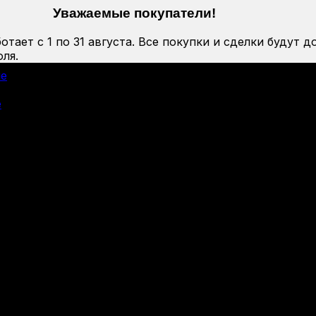
Уважаемые покупатели!
тает с 1 по 31 августа. Все покупки и сделки будут д
ля.
ие
е