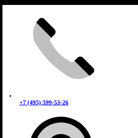
Skip
to
content
+7 (495) 599-53-26