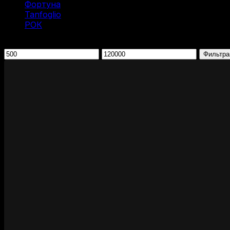
Фортуна
(2)
Tanfoglio
(1)
РОК
(1)
Фильтрация по цене
Минимальная
Максимальная
Фильтра
цена
цена