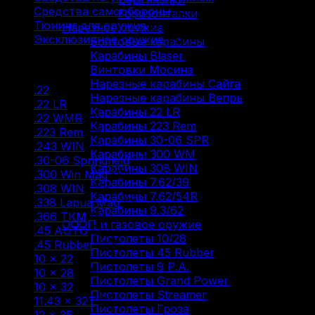
Средства самообороны
(6)
Горизонталки
Тюнинг для оружия
(37)
Нарезное оружие
Эксклюзивное оружие
(6)
Болтовые карабины
Карабины Blaser
Фильтр по
Винтовки Мосина
Нарезные карабины Сайга
.22
(2)
Нарезные карабины Вепрь
.22 LR
(29)
Карабины 22 LR
.22 WMR
(3)
Карабины 223 Rem
.223 Rem
(18)
Карабины 30-06 SPR
.243 WIN
(4)
Карабины 300 WM
.30-06 Springfield
(18)
Карабины 308 WIN
.300 Win Mag
(12)
Карабины 7.62/39
.308 WIN
(30)
Карабины 7.62/54R
.338 Lapua Mag
(2)
Карабины 9.3/62
.366 ТКМ
(5)
ОООП и газовое оружие
.45 AUTO
(2)
Пистолеты 10/28
.45 Rubber
(10)
Пистолеты 45 Rubber
10 × 22
(7)
Пистолеты 9 Р.А.
10 × 28
(14)
Пистолеты Grand Power
10 × 32
(2)
Пистолеты Streamer
11.43 × 32T
(1)
Пистолеты Гроза
12 × 35
(1)