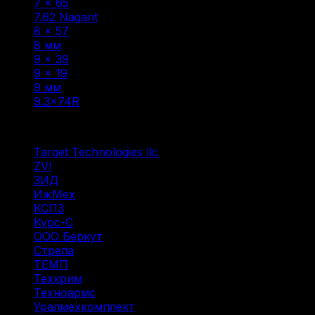
7 × 65
(1)
7.62 Nagant
(1)
8 × 57
(6)
8 мм
(1)
9 × 39
(1)
9 x 19
(1)
9 мм
(1)
9.3×74R
(1)
Фильтр по
Target Technologies llc
(6)
ZVI
(1)
ЗИД
(1)
ИжМех
(4)
КСПЗ
(4)
Курс-С
(2)
ООО Беркут
(1)
Стрела
(1)
ТЕМП
(1)
Техкрим
(2)
Техноармс
(15)
Уралмехкомплект
(4)